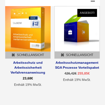
ANGEBOT!
SCHNELLANSICHT
SCHNELLANSICHT
Arbeitsschutz und
Arbeitsschutzmanagement
Arbeitssicherheit
SGA Prozesse Vorteilspaket
Verfahrensanweisung
Ursprünglicher
Aktueller
426,42
€
255,85
€
Preis
Preis
23,68
€
Enthält 19% MwSt.
war:
ist:
426,42€
255,85€.
Enthält 19% MwSt.