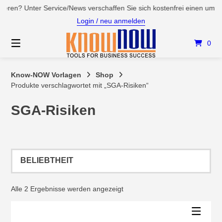
Springen
mieren? Unter Service/News verschaffen Sie sich kostenfrei einen um
Sie
Login / neu anmelden
zum
Inhalt
0
Know-NOW Vorlagen
Shop
Produkte verschlagwortet mit „SGA-Risiken“
SGA-Risiken
Nach
Alle 2 Ergebnisse werden angezeigt
Beliebtheit
sortiert