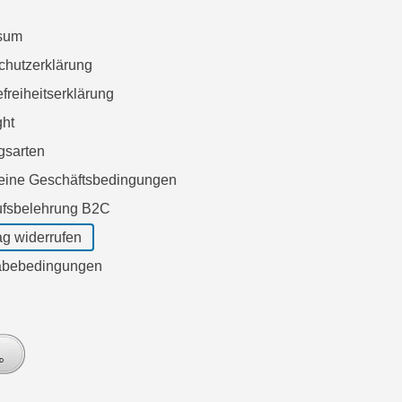
sum
chutzerklärung
efreiheitserklärung
ght
gsarten
eine Geschäftsbedingungen
ufsbelehrung B2C
ag widerrufen
bebedingungen