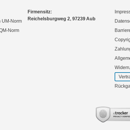
Firmensitz:
Impres
Reichelsburgweg 2, 97239 Aub
en UM-Norm
Datens
n QM-Norm
Barrier
Copyri
Zahlun
Allgem
Widerr
Vertr
Rückga