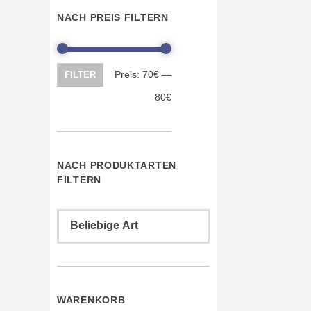
NACH PREIS FILTERN
Min.
Max.
Preis:
70€
—
FILTER
Preis
Preis
80€
NACH PRODUKTARTEN
FILTERN
WARENKORB