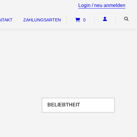
haffen Sie sich kostenfrei einen umfassenden Überblick über 
Login / neu anmelden
NTAKT
ZAHLUNGSARTEN
0