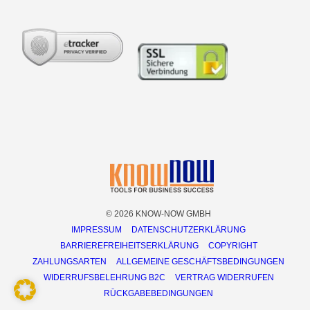
© 2026 KNOW-NOW GMBH
IMPRESSUM
DATENSCHUTZERKLÄRUNG
BARRIEREFREIHEITSERKLÄRUNG
COPYRIGHT
ZAHLUNGSARTEN
ALLGEMEINE GESCHÄFTSBEDINGUNGEN
WIDERRUFSBELEHRUNG B2C
VERTRAG WIDERRUFEN
RÜCKGABEBEDINGUNGEN