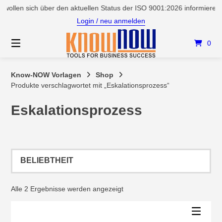
Springen
wollen sich über den aktuellen Status der ISO 9001:2026 informieren
Sie
Login / neu anmelden
zum
Inhalt
0
Know-NOW Vorlagen
Shop
Produkte verschlagwortet mit „Eskalationsprozess“
Eskalationsprozess
Nach
Alle 2 Ergebnisse werden angezeigt
Beliebtheit
sortiert