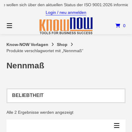
Springen
e wollen sich über den aktuellen Status der ISO 9001:2026 informier
Sie
Login / neu anmelden
zum
Inhalt
0
Know-NOW Vorlagen
Shop
Produkte verschlagwortet mit „Nennmaß“
Nennmaß
Nach
Alle 2 Ergebnisse werden angezeigt
Beliebtheit
sortiert