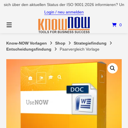
Springen
ch über den aktuellen Status der ISO 9001:2026 informieren? Unter S
Sie
Login / neu anmelden
zum
Inhalt
0
Know-NOW Vorlagen
Shop
Strategiefindung
Entscheidungsfindung
Paarvergleich Vorlage