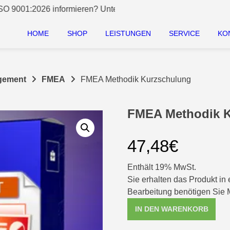
026 informieren? Unter Service/News verschaffen Sie sich kos
HOME
SHOP
LEISTUNGEN
SERVICE
KO
gement
FMEA
FMEA Methodik Kurzschulung
FMEA Methodik 
47,48
€
Enthält 19% MwSt.
Sie erhalten das Produkt in
Bearbeitung benötigen Sie M
FMEA
IN DEN WARENKORB
Methodik
Kurzschulung