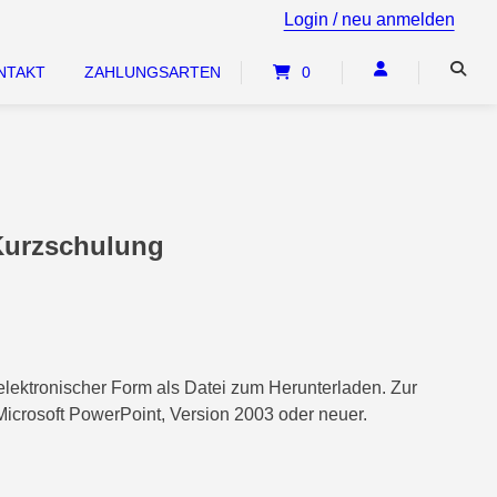
tenfrei einen umfassenden Überblick über die Änderungen des 
Login / neu anmelden
NTAKT
ZAHLUNGSARTEN
0
Kurzschulung
 elektronischer Form als Datei zum Herunterladen. Zur
icrosoft PowerPoint, Version 2003 oder neuer.