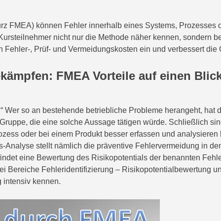
kurz FMEA) können Fehler innerhalb eines Systems, Prozesses o
 Kursteilnehmer nicht nur die Methode näher kennen, sondern
n Fehler-, Prüf- und Vermeidungskosten ein und verbessert die Q
ekämpfen: FMEA Vorteile auf einen Blic
!“ Wer so an bestehende betriebliche Probleme herangeht, hat 
 Gruppe, die eine solche Aussage tätigen würde. Schließlich si
rozess oder bei einem Produkt besser erfassen und analysiere
-Analyse stellt nämlich die präventive Fehlervermeidung in den 
h findet eine Bewertung des Risikopotentials der benannten Fehl
rei Bereiche Fehleridentifizierung – Risikopotentialbewertun
 intensiv kennen.