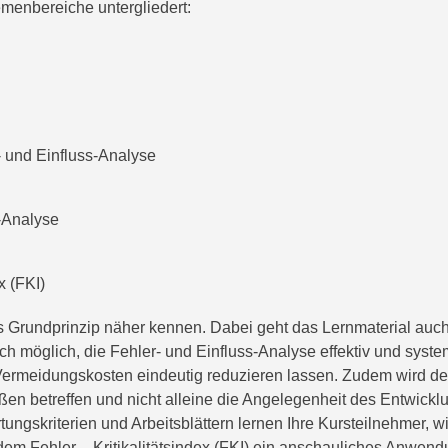
menbereiche untergliedert:
 und Einfluss-Analyse
s-Analyse
x (FKI)
das Grundprinzip näher kennen. Dabei geht das Lernmaterial a
ach möglich, die Fehler- und Einfluss-Analyse effektiv und sy
 Vermeidungskosten eindeutig reduzieren lassen. Zudem wird deu
en betreffen und nicht alleine die Angelegenheit des Entwicklu
tungskriterien und Arbeitsblättern lernen Ihre Kursteilnehmer, 
em Fehler – Kritikalitätsindex (FKI) ein anschauliches Anwend