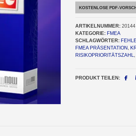
[Digital]
KOSTENLOSE PDF-VORSC
Menge
ARTIKELNUMMER:
20144
KATEGORIE:
FMEA
SCHLAGWÖRTER:
FEHLE
FMEA PRÄSENTATION
,
KR
RISIKOPRIORITÄTSZAHL
PRODUKT TEILEN: