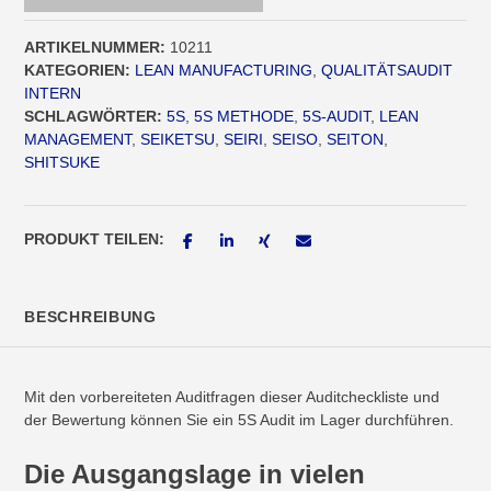
Vorlage
[Digital]
ARTIKELNUMMER:
10211
Menge
KATEGORIEN:
LEAN MANUFACTURING
,
QUALITÄTSAUDIT
INTERN
SCHLAGWÖRTER:
5S
,
5S METHODE
,
5S-AUDIT
,
LEAN
MANAGEMENT
,
SEIKETSU
,
SEIRI
,
SEISO
,
SEITON
,
SHITSUKE
PRODUKT TEILEN:
BESCHREIBUNG
Mit den vorbereiteten Auditfragen dieser Auditcheckliste und
der Bewertung können Sie ein 5S Audit im Lager durchführen.
Die Ausgangslage in vielen