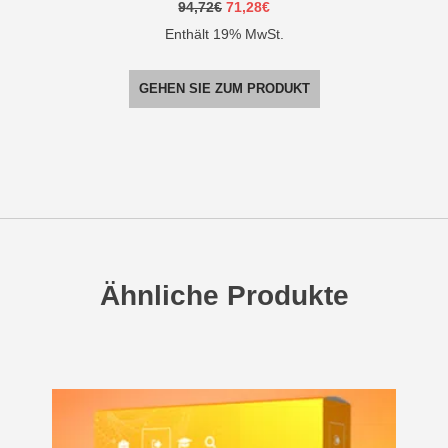
Ursprünglicher
Aktueller
94,72
€
71,28
€
Preis
Preis
Enthält 19% MwSt.
war:
ist:
94,72€
71,28€.
GEHEN SIE ZUM PRODUKT
Ähnliche Produkte