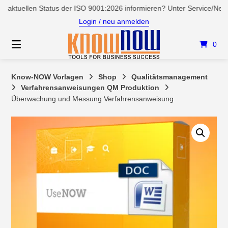
Springen
llen Status der ISO 9001:2026 informieren? Unter Service/News versch
Sie
Login / neu anmelden
zum
Inhalt
0
Know-NOW Vorlagen
Shop
Qualitätsmanagement
Verfahrensanweisungen QM Produktion
Überwachung und Messung Verfahrensanweisung