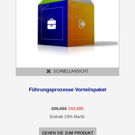
SCHNELLANSICHT
Führungsprozesse Vorteilspaket
Ursprünglicher
Aktueller
306,66
€
142,68
€
Preis
Preis
Enthält 19% MwSt.
war:
ist:
306,66€
142,68€.
GEHEN SIE ZUM PRODUKT