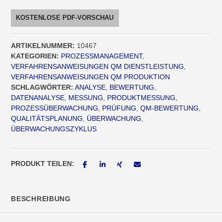
Messung
Verfahrensanweisung
KOSTENLOSE PDF-VORSCHAU
[Digital]
Menge
ARTIKELNUMMER:
10467
KATEGORIEN:
PROZESSMANAGEMENT
,
VERFAHRENSANWEISUNGEN QM DIENSTLEISTUNG
,
VERFAHRENSANWEISUNGEN QM PRODUKTION
SCHLAGWÖRTER:
ANALYSE
,
BEWERTUNG
,
DATENANALYSE
,
MESSUNG
,
PRODUKTMESSUNG
,
PROZESSÜBERWACHUNG
,
PRÜFUNG
,
QM-BEWERTUNG
,
QUALITÄTSPLANUNG
,
ÜBERWACHUNG
,
ÜBERWACHUNGSZYKLUS
PRODUKT TEILEN:
BESCHREIBUNG