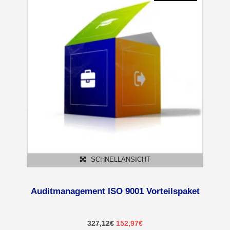
SCHNELLANSICHT
Auditmanagement ISO 9001 Vorteilspaket
Ursprünglicher
Aktueller
327,12
€
152,97
€
Preis
Preis