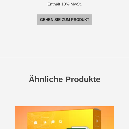
Enthält 19% MwSt.
war:
ist:
327,12€
152,97€.
GEHEN SIE ZUM PRODUKT
Ähnliche Produkte