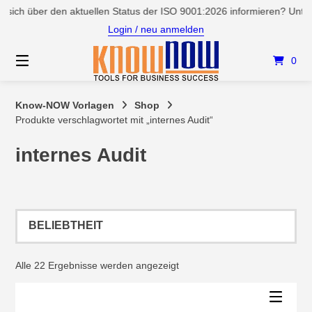
Springen
ber den aktuellen Status der ISO 9001:2026 informieren? Unter Servi
Sie
Login / neu anmelden
zum
Inhalt
0
Know-NOW Vorlagen
Shop
Produkte verschlagwortet mit „internes Audit“
internes Audit
Nach
Alle 22 Ergebnisse werden angezeigt
Beliebtheit
sortiert