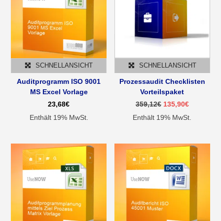
SCHNELLANSICHT
SCHNELLANSICHT
Auditprogramm ISO 9001
Prozessaudit Checklisten
MS Excel Vorlage
Vorteilspaket
Ursprünglicher
Aktueller
23,68
€
359,12
€
135,90
€
Preis
Preis
Enthält 19% MwSt.
Enthält 19% MwSt.
war:
ist:
359,12€
135,90€.