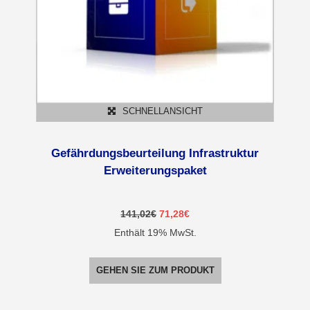
SCHNELLANSICHT
Gefährdungsbeurteilung Infrastruktur
Erweiterungspaket
Ursprünglicher
Aktueller
141,02
€
71,28
€
Preis
Preis
Enthält 19% MwSt.
war:
ist:
141,02€
71,28€.
GEHEN SIE ZUM PRODUKT