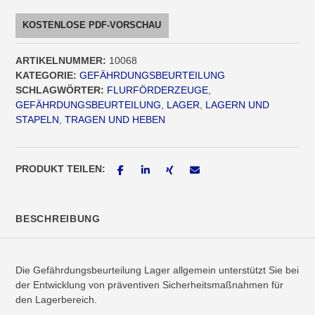
allgemein
-
KOSTENLOSE PDF-VORSCHAU
Modul
03.00
ARTIKELNUMMER:
10068
[Digital]
KATEGORIE:
GEFÄHRDUNGSBEURTEILUNG
Menge
SCHLAGWÖRTER:
FLURFÖRDERZEUGE
,
GEFÄHRDUNGSBEURTEILUNG
,
LAGER
,
LAGERN UND
STAPELN
,
TRAGEN UND HEBEN
PRODUKT TEILEN:
BESCHREIBUNG
Die Gefährdungsbeurteilung Lager allgemein unterstützt Sie bei
der Entwicklung von präventiven Sicherheitsmaßnahmen für
den Lagerbereich.