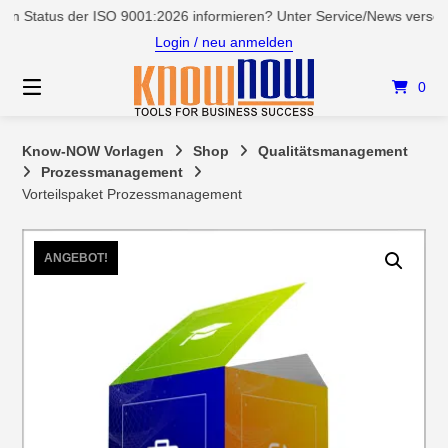
Springen
s der ISO 9001:2026 informieren? Unter Service/News verschaffen Sie
Sie
Login / neu anmelden
zum
Inhalt
0
Know-NOW Vorlagen
Shop
Qualitätsmanagement
Prozessmanagement
Vorteilspaket Prozessmanagement
ANGEBOT!