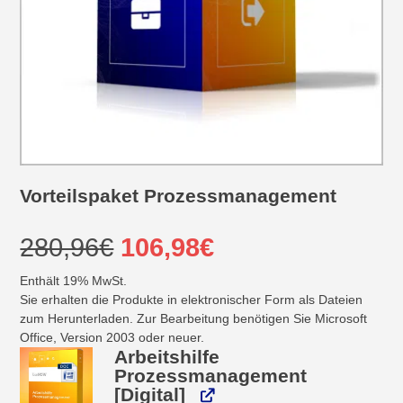
Vorteilspaket Prozessmanagement
Ursprünglicher
Aktueller
280,96
€
106,98
€
Preis
Preis
Enthält 19% MwSt.
Sie erhalten die Produkte in elektronischer Form als Dateien
war:
ist:
zum Herunterladen. Zur Bearbeitung benötigen Sie Microsoft
Office, Version 2003 oder neuer.
Arbeitshilfe
280,96€
106,98€.
Prozessmanagement
[Digital]