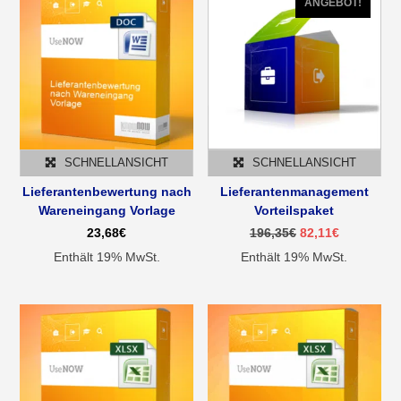
ANGEBOT!
SCHNELLANSICHT
SCHNELLANSICHT
Lieferantenbewertung nach
Lieferantenmanagement
Wareneingang Vorlage
Vorteilspaket
Ursprünglicher
Aktueller
23,68
€
196,35
€
82,11
€
Preis
Preis
Enthält 19% MwSt.
Enthält 19% MwSt.
war:
ist:
196,35€
82,11€.